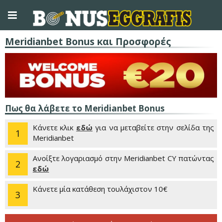
Meridianbet Bonus και Προσφορές
Πως θα λάβετε το Meridianbet Bonus
Κάνετε κλικ
εδώ
για να μεταβείτε στην σελίδα της
1
Meridianbet
Aνοίξτε λογαριασμό στην Meridianbet CY πατώντας
2
εδώ
Kάνετε μία κατάθεση τουλάχιστον 10€
3