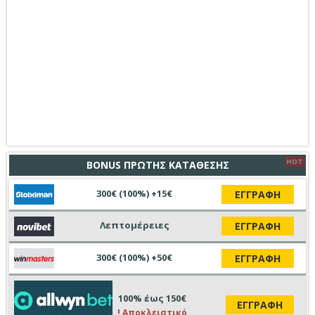
BONUS ΠΡΩΤΗΣ ΚΑΤΑΘΕΣΗΣ
300€ (100%) +15€
ΕΓΓΡΑΦΗ
Λεπτομέρειες
ΕΓΓΡΑΦΗ
300€ (100%) +50€
ΕΓΓΡΑΦΗ
100% έως 150€
ΕΓΓΡΑΦΗ
! Αποκλειστικό