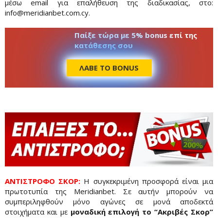
μέσω email για επαλήθευση της διαδικασίας, στο:
info@meridianbet.com.cy
.
Παίξε τώρα με 5% bonus επί της
κατάθεσης σου
ΛΆΒΕ ΤΟ BONUS
ΑΝΤΙΣΤΡΟΦΟ ΣΚΟΡ:
Η συγκεκριμένη προσφορά είναι μια
πρωτοτυπία της Meridianbet. Σε αυτήν μπορούν να
συμπεριληφθούν μόνο αγώνες σε μονά αποδεκτά
στοιχήματα και με
μοναδική επιλογή το “Ακριβές Σκορ”