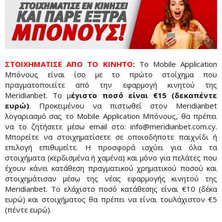
ΣΤΟΙΧΗΜΑΤΙΣΕ ΑΠΟ ΤΟ ΚΙΝΗΤΟ:
Το Mobile Application
Μπόνους είναι ίσο με το πρώτο στοίχημα που
πραγματοποιείτε από την εφαρμογή κινητού της
Meridianbet. Το μ
έγιστο ποσό είναι €15 (δεκαπέντε
ευρώ)
. Προκειμένου να πιστωθεί στον Meridianbet
λογαριασμό σας το Mobile Application Μπόνους, θα πρέπει
να το ζητήσετε μέσω email στο:
info@meridianbet.com.cy
.
Μπορείτε να στοιχηματίσετε σε οποιοδήποτε παιχνίδι ή
επιλογή επιθυμείτε. Η προσφορά ισχύει για όλα τα
στοιχήματα (κερδισμένα ή χαμένα) και μόνο για πελάτες που
έχουν κάνει κατάθεση πραγματικού χρηματικού ποσού και
στοιχημάτισαν μέσω της νέας εφαρμογής κινητού της
Meridianbet. Το ελάχιστο ποσό κατάθεσης είναι €10 (δέκα
ευρώ) και στοιχήματος θα πρέπει να είναι τουλάχιστον €5
(πέντε ευρώ).